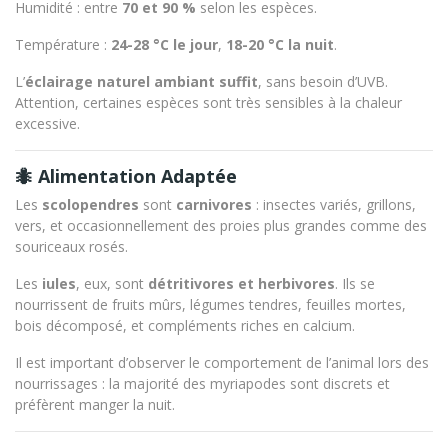
Humidité : entre
70 et 90 %
selon les espèces.
Température :
24-28 °C le jour
,
18-20 °C la nuit
.
L’
éclairage naturel ambiant suffit
, sans besoin d’UVB.
Attention, certaines espèces sont très sensibles à la chaleur
excessive.
🐜 Alimentation Adaptée
Les
scolopendres
sont
carnivores
: insectes variés, grillons,
vers, et occasionnellement des proies plus grandes comme des
souriceaux rosés.
Les
iules
, eux, sont
détritivores et herbivores
. Ils se
nourrissent de fruits mûrs, légumes tendres, feuilles mortes,
bois décomposé, et compléments riches en calcium.
Il est important d’observer le comportement de l’animal lors des
nourrissages : la majorité des myriapodes sont discrets et
préfèrent manger la nuit.