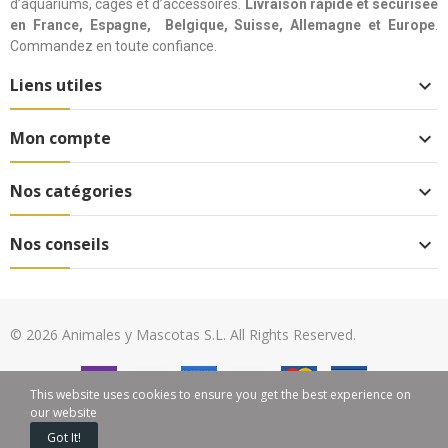
d’aquariums, cages et d’accessoires.
Livraison rapide et sécurisée
en France, Espagne, Belgique, Suisse, Allemagne et Europe
.
Commandez en toute confiance.
Liens utiles

Mon compte

Nos catégories

Nos conseils

© 2026 Animales y Mascotas S.L. All Rights Reserved.
This website uses cookies to ensure you get the best experience on
our website
0
Got It!
Home
Cart
Mon compte