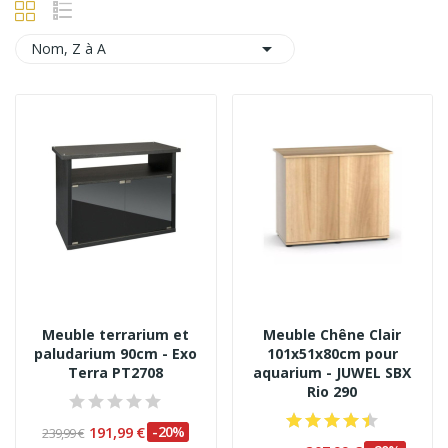

Nom, Z à A
Meuble terrarium et
Meuble Chêne Clair
paludarium 90cm - Exo
101x51x80cm pour
Terra PT2708
aquarium - JUWEL SBX
Rio 290
191,99 €
-20%
239,99 €