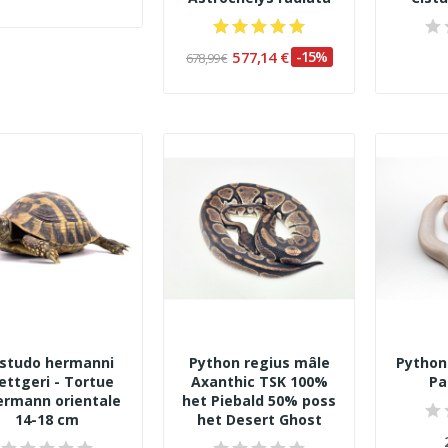
577,14 €
-15%
678,99 €
studo hermanni
Python regius mâle
Python
ettgeri - Tortue
Axanthic TSK 100%
Pa
ermann orientale
het Piebald 50% poss
14-18 cm
het Desert Ghost