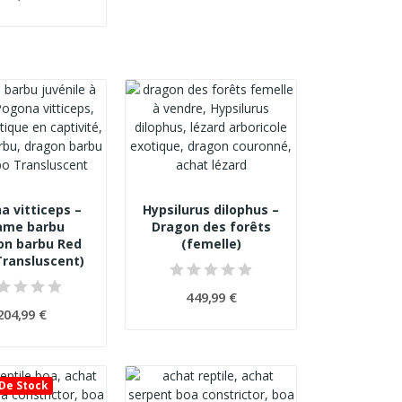
a vitticeps –
Hypsilurus dilophus –
ame barbu
Dragon des forêts
on barbu Red
(femelle)
ransluscent)
449,99 €
204,99 €
De Stock