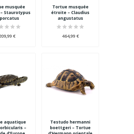
ue musquée
Tortue musquée
– Staurotypus
étroite – Claudius
iporcatus
angustatus
209,99 €
464,99 €
e aquatique
Testudo hermanni
orbicularis –
boettgeri – Tortue
ude d’Europe
d’Hermann orientale