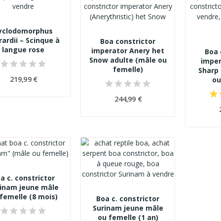
yclodomorphus
rardii – Scinque à
Boa constrictor
langue rose
imperator Anery het
Boa 
Snow adulte (mâle ou
imper
femelle)
Sharp
219,99 €
ou
244,99 €
a c. constrictor
inam jeune mâle
femelle (8 mois)
Boa c. constrictor
Surinam jeune mâle
ou femelle (1 an)