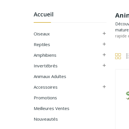
Accueil
Ani
Découvr
mature.
Oiseaux

rapide 
Reptiles

Amphibiens

Invertébrés

Animaux Adultes
Accessoires

Promotions
Meilleures Ventes
Nouveautés