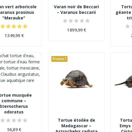
an vert arboricole
Varan noir de Beccari
Tort
Varanus prasinus
– Varanus beccarii
géante 
"Merauke"
tr
1 899,99 €
1 349,99 €
Promo !
ortue musquée
commune –
Sternotherus
odoratus
Tortue étoilée de
Tortu
Madagascar –
Emys 
56,89 €
Astrochelys radiata
Cist