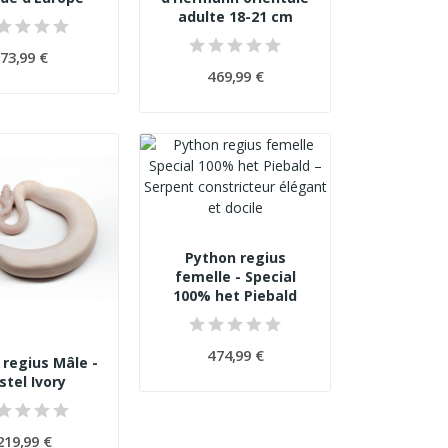
adulte 18-21 cm
73,99 €
469,99 €
Python regius
femelle - Special
100% het Piebald
474,99 €
 regius Mâle -
stel Ivory
219,99 €