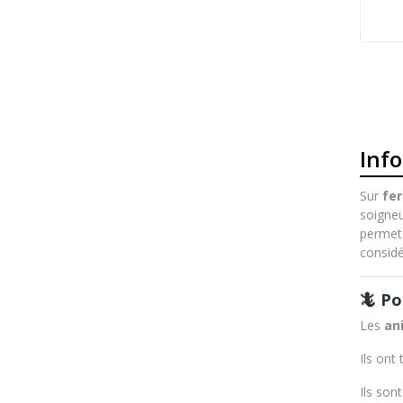
Inf
Sur
fe
soigneu
permet 
considé
🦎 Po
Les
an
Ils ont
Ils son