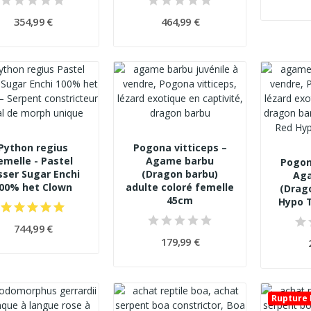
354,99 €
464,99 €
Python regius
Pogona vitticeps –
emelle - Pastel
Agame barbu
Pogon
sser Sugar Enchi
(Dragon barbu)
Ag
00% het Clown
adulte coloré femelle
(Drag
45cm
Hypo T
744,99 €
179,99 €
Rupture 