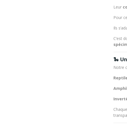
Leur
c
Pour ce
Ils s’a
C’est 
spécim
🐍 Un
Notre c
Reptil
Amphib
Invert
Chaque 
transpa