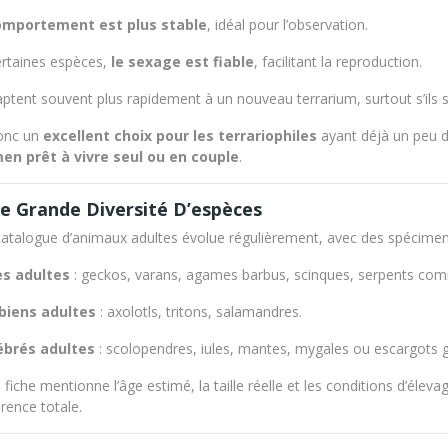
omportement est plus stable
, idéal pour l’observation.
rtaines espèces,
le sexage est fiable
, facilitant la reproduction.
daptent souvent plus rapidement à un nouveau terrarium, surtout s’ils s
donc un
excellent choix pour les terrariophiles
ayant déjà un peu d
en prêt à vivre seul ou en couple
.
e Grande Diversité D’espèces
atalogue d’animaux adultes évolue régulièrement, avec des spécimens
es adultes
: geckos, varans, agames barbus, scinques, serpents com
iens adultes
: axolotls, tritons, salamandres.
ébrés adultes
: scolopendres, iules, mantes, mygales ou escargots 
fiche mentionne l’âge estimé, la taille réelle et les conditions d’éleva
rence totale.