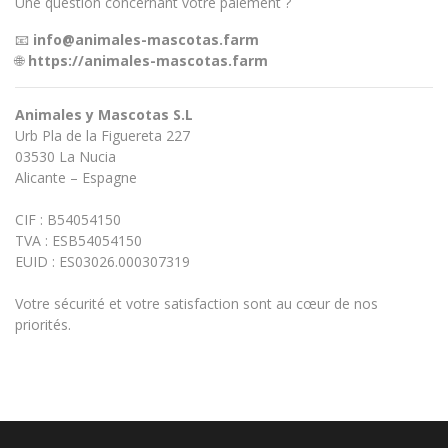
Une question concernant votre paiement ?
📧
info@animales-mascotas.farm
🌐
https://animales-mascotas.farm
Animales y Mascotas S.L
Urb Pla de la Figuereta 227
03530 La Nucia
Alicante – Espagne
CIF : B54054150
TVA : ESB54054150
EUID : ES03026.000307319
Votre sécurité et votre satisfaction sont au cœur de nos
priorités.