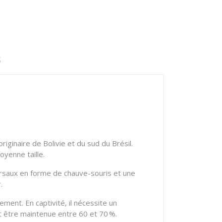
S
iginaire de Bolivie et du sud du Brésil.
yenne taille.
dorsaux en forme de chauve-souris et une
.
lement.
En captivité, il nécessite un
t être maintenue entre 60 et 70 %.