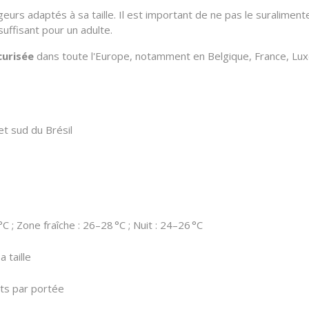
urs adaptés à sa taille.
Il est important de ne pas le suralimente
uffisant pour un adulte.
curisée
dans toute l'Europe, notamment en Belgique, France, Luxe
 et sud du Brésil
 ; Zone fraîche : 26–28 °C ; Nuit : 24–26 °C
 taille
its par portée