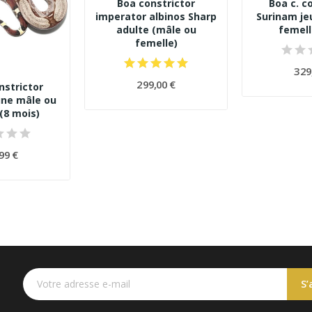
Boa constrictor
Boa c. c
imperator albinos Sharp
Surinam je
adulte (mâle ou
femell
femelle)
329
299,00 €
nstrictor
une mâle ou
(8 mois)
99 €
S’