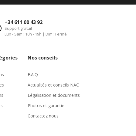
+34 611 00 43 92
Support gratuit
Lun - Sam : 10h - 19h | Dim : Fermé
égories
Nos conseils
ns
F.A.Q
es
Actualités et conseils NAC
ns
Légalisation et documents
és
Photos et garantie
Contactez nous