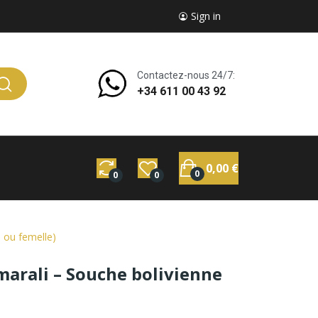
Sign in
Contactez-nous 24/7:
+34 611 00 43 92
0,00 €
0
0
0
 ou femelle)
marali – Souche bolivienne