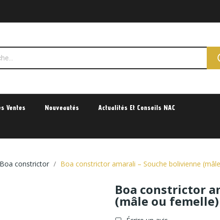
es Ventes
Nouveautés
Actualités Et Conseils NAC
Boa constrictor
Boa constrictor amarali – Souche bolivienne (mâle
Boa constrictor a
(mâle ou femelle)