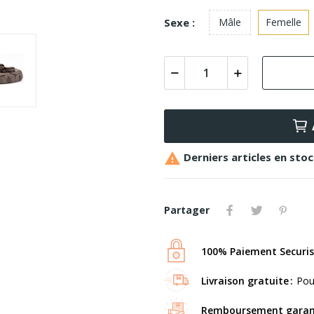
Sexe :
Mâle
Femelle

Derniers articles en sto
Partager
100% Paiement Securi
Livraison gratuite
Pou
Remboursement garan