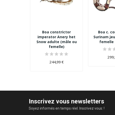
Boa constrictor
Boa c. co
imperator Anery het
Surinam je
Snow adulte (mâle ou
femelle 
femelle)
299,
244,99 €
Inscrivez vous newsletters
Soyez informés en temps réel. Inscrivez vous: !