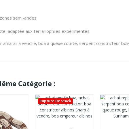
 zones semi-arides
te, adaptée aux terrariophiles expérimentés
or amarali à vendre, boa à queue courte, serpent constricteur boli
Même Catégorie :
Rupture De Stock