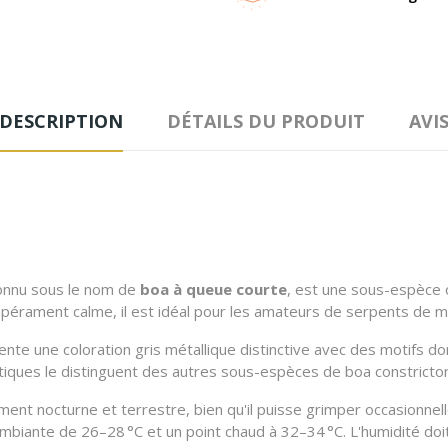
DESCRIPTION
DÉTAILS DU PRODUIT
AVI
onnu sous le nom de
boa à queue courte
, est une sous-espèce or
pérament calme, il est idéal pour les amateurs de serpents de mo
ente une coloration gris métallique distinctive avec des motifs 
tiques le distinguent des autres sous-espèces de boa constrictor
ment nocturne et terrestre, bien qu'il puisse grimper occasionnel
mbiante de 26–28 °C et un point chaud à 32–34 °C.
L'humidité doi