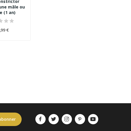
onstrictor
une mâle ou
e (1 an)
,99 €
abonner