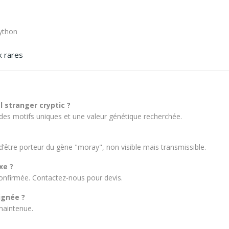
ython
x rares
 stranger cryptic ?
des motifs uniques et une valeur génétique recherchée.
d’être porteur du gène "moray", non visible mais transmissible.
xe ?
 confirmée. Contactez-nous pour devis.
ignée ?
maintenue.