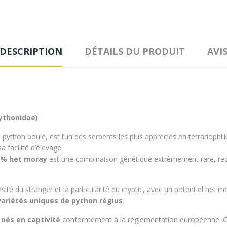
DESCRIPTION
DÉTAILS DU PRODUIT
AVI
Pythonidae)
 python boule, est l’un des serpents les plus appréciés en terrariophilie
facilité d’élevage.
50% het moray
est une combinaison génétique extrêmement rare, rech
ensité du stranger et la particularité du cryptic, avec un potentiel het
variétés uniques de python régius
.
t
nés en captivité
conformément à la réglementation européenne. Chaq