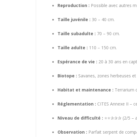
Reproduction :
Possible avec autres mo
Taille juvénile :
30 – 40 cm.
Taille subadulte :
70 – 90 cm.
Taille adulte :
110 – 150 cm.
Espérance de vie :
20 à 30 ans en capti
Biotope :
Savanes, zones herbeuses et b
Habitat et maintenance :
Terrarium d
Réglementation :
CITES Annexe II – cer
Niveau de difficulté :
⭐⭐✰✰✰ (2/5 – ac
Observation :
Parfait serpent de compag