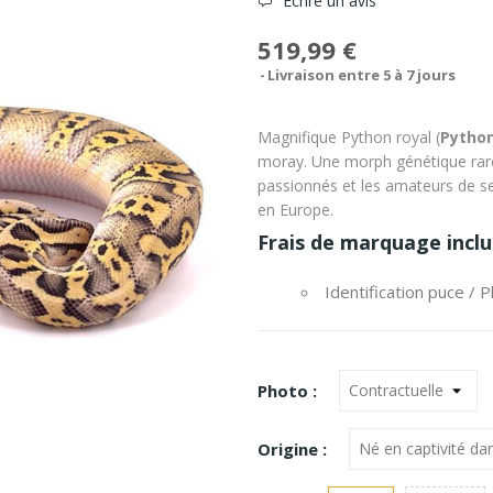
Écrire un avis
519,99 €
Livraison entre 5 à 7 jours
Magnifique Python royal (
Python
moray. Une morph génétique rare 
passionnés et les amateurs de se
en Europe.
Frais de marquage inclu
Identification puce
/
P
Photo :
Origine :