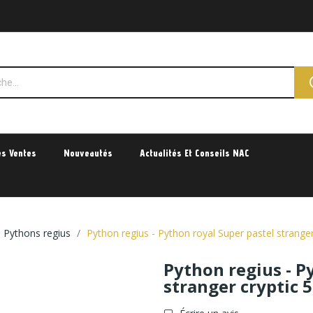
es Ventes
Nouveautés
Actualités Et Conseils NAC
 Pythons regius
Python regius - Python royal Super pastel strang
Python regius - P
stranger cryptic