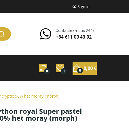
Sign in
Contactez-nous 24/7:
+34 611 00 43 92
0,00 €
0
0
0
er cryptic 50% het moray (morph)
ython royal Super pastel
 50% het moray (morph)