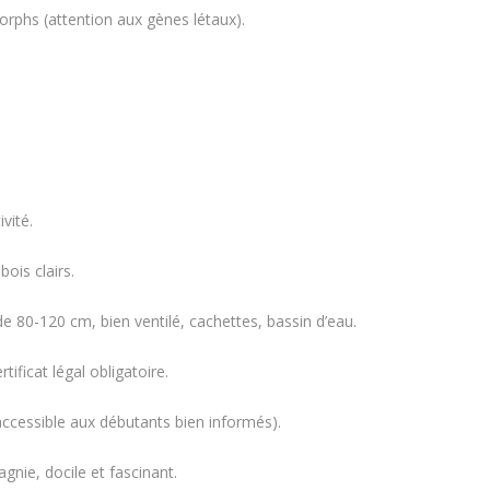
rphs (attention aux gènes létaux).
vité.
ois clairs.
e 80-120 cm, bien ventilé, cachettes, bassin d’eau.
tificat légal obligatoire.
cessible aux débutants bien informés).
nie, docile et fascinant.