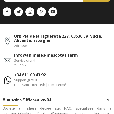
Urb Pla de la Figuereta 227, 03530 La Nucia,
Alicante, Espagne
Adresse
info@animales-mascotas.farm
Service client!
24h/7jrs
+34 611 00 43 92
Support gratuit
Lun - Sam : 10h - 19h | Dim : Fermé
Animales Y Mascotas S.L

Société
animalière
dédiée aux NAC, spécialisée dans la
commercialisation légale d’animaux exotiques, terrariums,